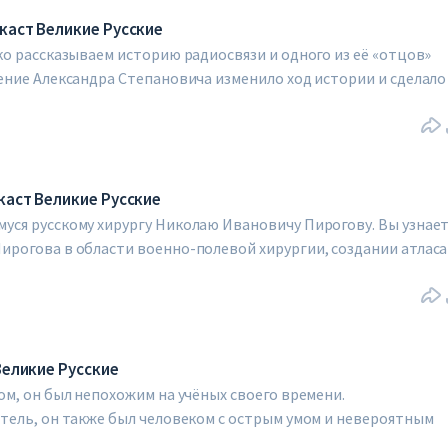
каст Великие Русские
о рассказываем историю радиосвязи и одного из её «‎отцов»
ение Александра Степановича изменило ход истории и сделало
го сегодня? Ответ на этот вопрос, а также историю жизни
м в этом выпуске.
ли
каст Великие Русские
ся русскому хирургу Николаю Ивановичу Пирогову. Вы узнае
рогова в области военно-полевой хирургии, создании атласа
гом другом. Кроме того, приоткроем завесу над жизнью и
, внесшего бесценный вклад в развитие медицины и
ли
Великие Русские
м, он был непохожим на учёных своего времени.
тель, он также был человеком с острым умом и невероятным
акие, например, как «хорошее дело браком не назовут», давно