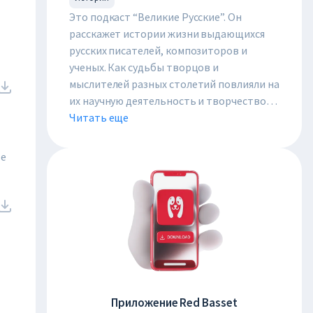
Это подкаст “Великие Русские”. Он 
расскажет истории жизни выдающихся 
русских писателей, композиторов и 
ученых. Как судьбы творцов и 
мыслителей разных столетий повлияли на 
их научную деятельность и творчество? 
Какой вклад их труды и мысли внесли в 
Читать еще
мировую культуру и науку? И почему 
интерес к их, казалось бы, изученным 
те
вдоль и поперёк биографиям не утихает 
до сих пор? Обо всём этом вы узнаете в 
нашем подкасте.
Приложение Red Basset