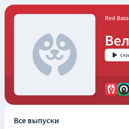
Red Bass
Вел
Слу
Все выпуски