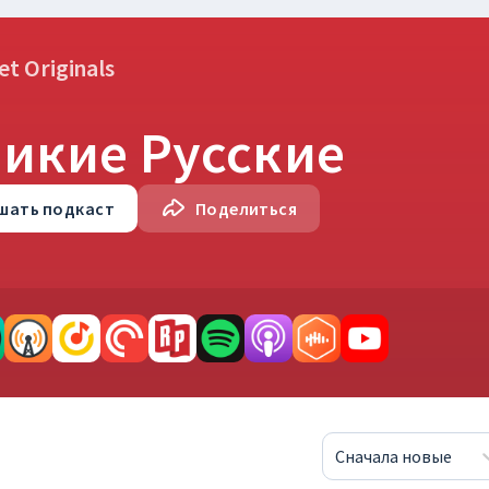
et Originals
икие Русские
шать
подкаст
Поделиться
Сначала новые