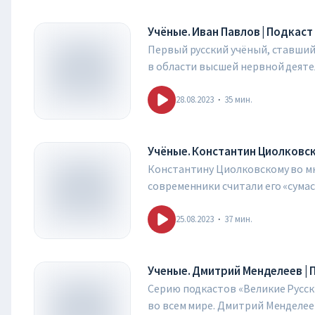
просто человеком, но целым «яв
Учёные. Иван Павлов | Подкаст
Голос проекта – Сергей Чонишви
Первый русский учёный, ставший
в области высшей нервной деятел
деятельность, как это часто быв
эпизоде подкаста слушайте расска
28.08.2023
·
35
мин.
первую очередь, как о человеке 
Голос проекта – Сергей Чонишви
Учёные. Константин Циолковск
Константину Циолковскому во мн
современники считали его «сума
писателей-фантастов, современн
выпуске подкаста «Великие Русс
25.08.2023
·
37
мин.
Голос проекта – Сергей Чонишви
Ученые. Дмитрий Менделеев | 
Серию подкастов «Великие Русск
во всем мире. Дмитрий Менделеев