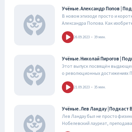
Учёные. Александр Попов | Под
В новом эпизоде просто и коротк
Александра Попова. Как изобрет
наш мир таким, каким мы знаем е
знаменитого учёного рассказывае
26.09.2023
·
39
мин.
Голос проекта – Сергей Чонишви
Учёные. Николай Пирогов | Под
Этот выпуск посвящён выдающему
о революционных достижениях Пи
топографической анатомии и мно
идеями этого выдающегося врача
21.09.2023
·
35
мин.
образования в России.
Голос проекта – Сергей Чонишви
Учёные. Лев Ландау | Подкаст 
Лев Ландау был не просто физико
Нобелевский лауреат, преподава
чувством юмора. Его афоризмы, т