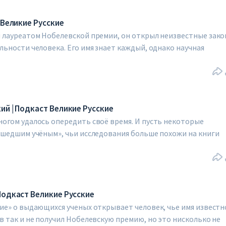
лением».
 Великие Русские
ли
 лауреатом Нобелевской премии, он открыл неизвестные зак
ьности человека. Его имя знает каждый, однако научная
ает, практически полностью заслоняет личность. В свежем
з об Иване Павлове не как о «символе советской науки», но, в
со своими слабостями, достоинствами и страстями.
ли
ий | Подкаст Великие Русские
огом удалось опередить своё время. И пусть некоторые
сшедшим учёным», чьи исследования больше похожи на книги
ая космонавтика многим обязана этому «мечтателю». В ново
кие» подробно исследуем непростую судьбу Циолковского.
ли
Подкаст Великие Русские
ие» о выдающихся ученых открывает человек, чье имя известн
 так и не получил Нобелевскую премию, но это нисколько не