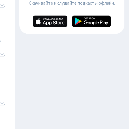
Скачивайте и слушайте подкасты офлайн.
о
е
й